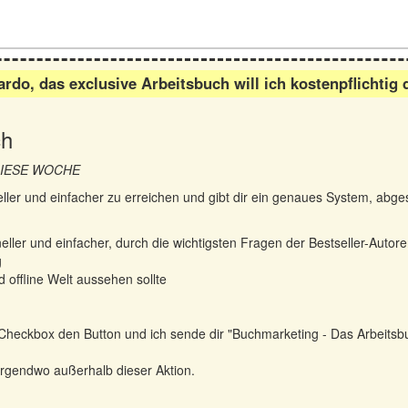
rdo, das exclusive Arbeitsbuch will ich kostenpflichtig 
ch
 DIESE WOCHE
hneller und einfacher zu erreichen und gibt dir ein genaues System, abge
ller und einfacher, durch die wichtigsten Fragen der Bestseller-Autore
g
 offline Welt aussehen sollte
er Checkbox den Button und ich sende dir "Buchmarketing - Das Arbeitsb
 nirgendwo außerhalb dieser Aktion.