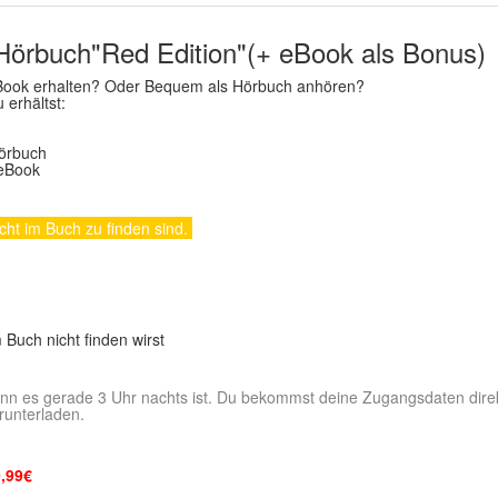
Hörbuch"Red Edition"(+ eBook als Bonus)
 eBook erhalten? Oder Bequem als Hörbuch anhören?
erhältst:
Hörbuch
 eBook
icht im Buch zu finden sind.
 Buch nicht finden wirst
enn es gerade 3 Uhr nachts ist. Du bekommst deine Zugangsdaten direk
runterladen.
9,99€