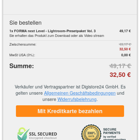
Sie bestellen
1
x FORMA next Level - Lightroom-Presetpaket Vol. 3
49,17 €
Sie erhalten das Produkt zum Download oder als Video stream
Zwischensumme
:
49,17 €
32,50 €
MwSt USA (0%)
:
0,00 €
Summe
:
49,17 €
32,50 €
Verkäufer und Vertragspartner ist Digistore24 GmbH. Es
gelten unsere
Allgemeinen Geschäftsbedingungen
und
unsere
Widerrufsbelehrung
.
Mit Kreditkarte bezahlen