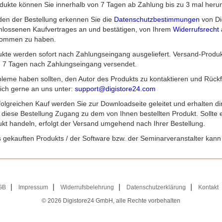
ukte können Sie innerhalb von 7 Tagen ab Zahlung bis zu 3 mal herun
en der Bestellung erkennen Sie die
Datenschutzbestimmungen
von Di
chlossenen Kaufvertrages an und bestätigen, von Ihrem
Widerrufsrecht 
nommen zu haben.
dukte werden sofort nach Zahlungseingang ausgeliefert. Versand-Produ
n 7 Tagen nach Zahlungseingang versendet.
obleme haben sollten, den Autor des Produkts zu kontaktieren und Rück
ich gerne an uns unter:
support@digistore24.com
lgreichen Kauf werden Sie zur Downloadseite geleitet und erhalten di
diese Bestellung Zugang zu dem von Ihnen bestellten Produkt. Sollte 
kt handeln, erfolgt der Versand umgehend nach Ihrer Bestellung.
 gekauften Produkts / der Software bzw. der Seminarveranstalter kann 
GB
Impressum
Widerrufsbelehrung
Datenschutzerklärung
Kontakt
© 2026
Digistore24 GmbH, alle Rechte vorbehalten