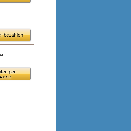
al bezahlen
et.
len per
kasse