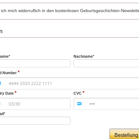
 ich mich widerruflich in den kostenlosen Geburtsgeschichten-Newslette
n
name
*
Nachname
*
d Number
iry Date
CVC
ail
*
Bestellung