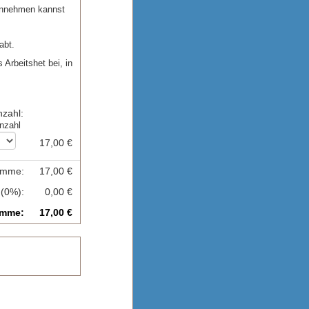
einnehmen kannst
abt.
 Arbeitshet bei, in
nzahl
:
nzahl
17,00 €
umme
:
17,00 €
 (0%)
:
0,00 €
mme
:
17,00 €