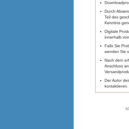
Downloadprod
Durch Absend
Teil des ges
Kenntnis ge
Digitale Pro
innerhalb vo
Falls Sie Pr
wenden Sie s
Nach dem erfo
Anschluss an 
Versandprodu
Der Autor des
kontaktieren.
A