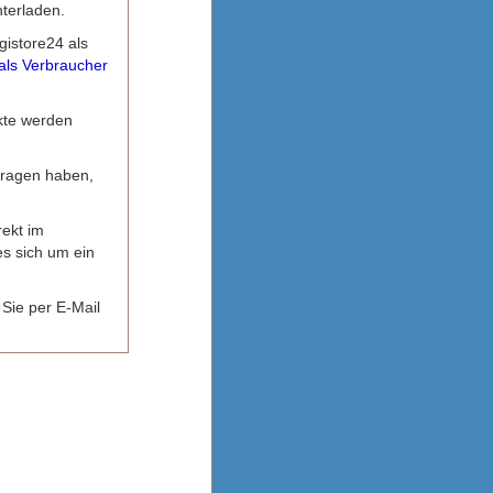
terladen.
gistore24 als
als Verbraucher
kte werden
fragen haben,
rekt im
es sich um ein
Sie per E-Mail