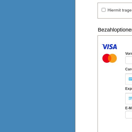
Hiermit trage
Bezahloptione
Vor
Car
Exp
E-M