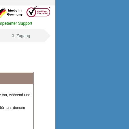
e vor, während und
für tun, deinem