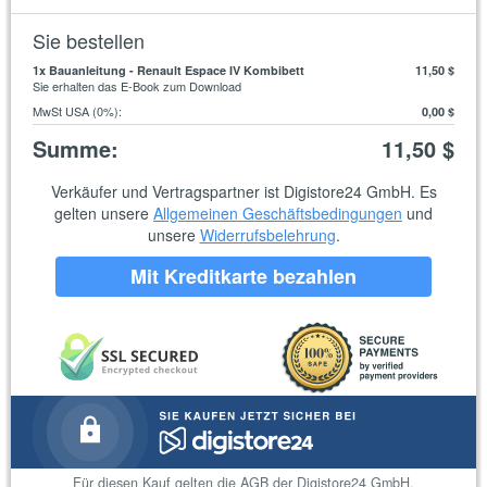
Sie bestellen
1
x Bauanleitung - Renault Espace IV Kombibett
11,50 $
Sie erhalten das E-Book zum Download
MwSt USA (0%)
:
0,00 $
Summe
:
11,50 $
Verkäufer und Vertragspartner ist Digistore24 GmbH. Es
gelten unsere
Allgemeinen Geschäftsbedingungen
und
unsere
Widerrufsbelehrung
.
Mit Kreditkarte bezahlen
Für diesen Kauf gelten die
AGB der Digistore24 GmbH
.