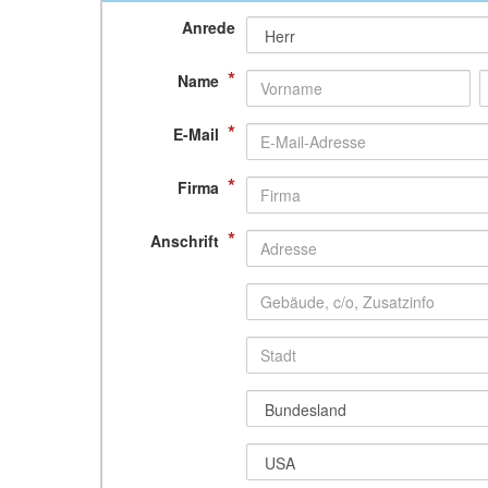
Anrede
*
Name
*
E-Mail
*
Firma
*
Anschrift