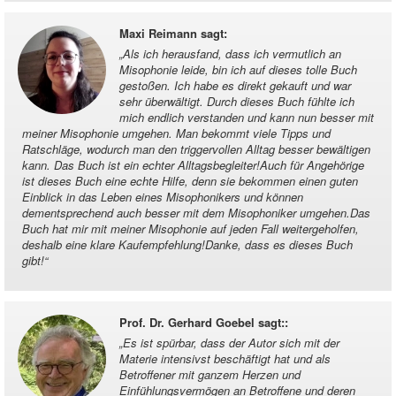
Maxi Reimann sagt
:
„
Als ich herausfand, dass ich vermutlich an
Misophonie leide, bin ich auf dieses tolle Buch
gestoßen. Ich habe es direkt gekauft und war
sehr überwältigt. Durch dieses Buch fühlte ich
mich endlich verstanden und kann nun besser mit
meiner Misophonie umgehen. Man bekommt viele Tipps und
Ratschläge, wodurch man den triggervollen Alltag besser bewältigen
kann. Das Buch ist ein echter Alltagsbegleiter!Auch für Angehörige
ist dieses Buch eine echte Hilfe, denn sie bekommen einen guten
Einblick in das Leben eines Misophonikers und können
dementsprechend auch besser mit dem Misophoniker umgehen.Das
Buch hat mir mit meiner Misophonie auf jeden Fall weitergeholfen,
deshalb eine klare Kaufempfehlung!Danke, dass es dieses Buch
gibt!
“
Prof. Dr. Gerhard Goebel sagt:
:
„
Es ist spürbar, dass der Autor sich mit der
Materie intensivst beschäftigt hat und als
Betroffener mit ganzem Herzen und
Einfühlungsvermögen an Betroffene und deren