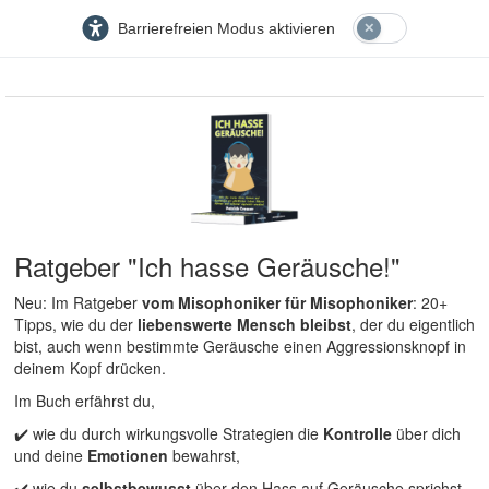
Barrierefreien Modus aktivieren
Ratgeber "Ich hasse Geräusche!"
Neu: Im Ratgeber
vom Misophoniker für Misophoniker
: 20+
Tipps, wie du der
liebenswerte Mensch bleibst
, der du eigentlich
bist, auch wenn bestimmte Geräusche einen Aggressionsknopf in
deinem Kopf drücken.
Im Buch erfährst du,
✔️ wie du durch wirkungsvolle Strategien die
Kontrolle
über dich
und deine
Emotionen
bewahrst,
✔️ wie du
selbstbewusst
über den Hass auf Geräusche sprichst,