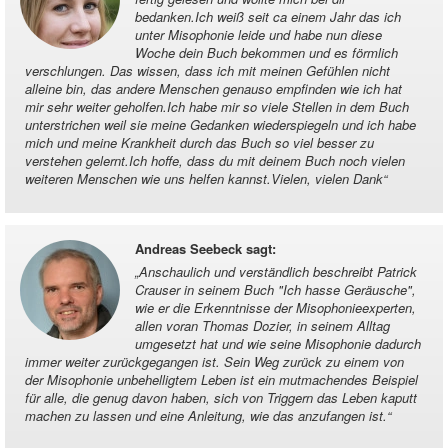
bedanken.Ich weiß seit ca einem Jahr das ich
unter Misophonie leide und habe nun diese
Woche dein Buch bekommen und es förmlich
verschlungen. Das wissen, dass ich mit meinen Gefühlen nicht
alleine bin, das andere Menschen genauso empfinden wie ich hat
mir sehr weiter geholfen.Ich habe mir so viele Stellen in dem Buch
unterstrichen weil sie meine Gedanken wiederspiegeln und ich habe
mich und meine Krankheit durch das Buch so viel besser zu
verstehen gelernt.Ich hoffe, dass du mit deinem Buch noch vielen
weiteren Menschen wie uns helfen kannst.Vielen, vielen Dank
“
Andreas Seebeck sagt
:
„
Anschaulich und verständlich beschreibt Patrick
Crauser in seinem Buch "Ich hasse Geräusche",
wie er die Erkenntnisse der Misophonieexperten,
allen voran Thomas Dozier, in seinem Alltag
umgesetzt hat und wie seine Misophonie dadurch
immer weiter zurückgegangen ist. Sein Weg zurück zu einem von
der Misophonie unbehelligtem Leben ist ein mutmachendes Beispiel
für alle, die genug davon haben, sich von Triggern das Leben kaputt
machen zu lassen und eine Anleitung, wie das anzufangen ist.
“