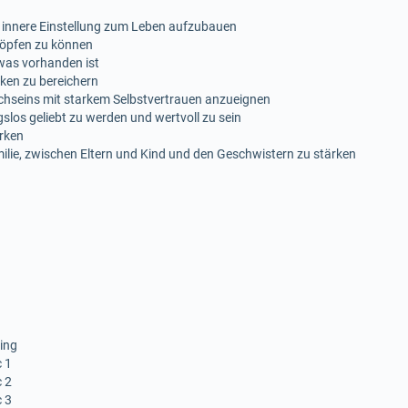
e innere Einstellung zum Leben aufzubauen
höpfen zu können
was vorhanden ist
ken zu bereichern
lichseins mit starkem Selbstvertrauen anzueignen
los geliebt zu werden und wertvoll zu sein
ärken
ilie, zwischen Eltern und Kind und den Geschwistern zu stärken
ring
c 1
c 2
c 3