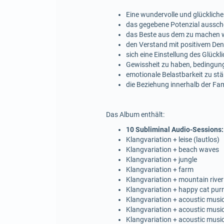
Eine wundervolle und glücklich
das gegebene Potenzial aussc
das Beste aus dem zu machen 
den Verstand mit positivem Den
sich eine Einstellung des Glück
Gewissheit zu haben, bedingungs
emotionale Belastbarkeit zu st
die Beziehung innerhalb der Fam
Das Album enthält:
10 Subliminal Audio-Sessions:
Klangvariation + leise (lautlos)
Klangvariation + beach waves
Klangvariation + jungle
Klangvariation + farm
Klangvariation + mountain river
Klangvariation + happy cat pur
Klangvariation + acoustic musi
Klangvariation + acoustic musi
Klangvariation + acoustic musi