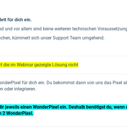
tt für dich ein.
nd und vor allem sind keine weiteren technischen Voraussetzun
auchen, kümmert sich unser Support Team umgehend.
t die im Webinar gezeigte Lösung nicht
nderPixel für dich ein. Du bekommst dann von uns das Pixel al
n oder integrieren.
dir jeweils einen WonderPixel ein. Deshalb benötigst du, wenn 
h 2 WonderPixel.