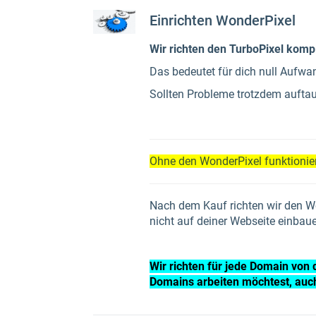
Einrichten WonderPixel
Wir richten den TurboPixel komple
Das bedeutet für dich null Aufwa
Sollten Probleme trotzdem auft
Ohne den WonderPixel funktionier
Nach dem Kauf richten wir den Wo
nicht auf deiner Webseite einbaue
Wir richten für jede Domain von 
Domains arbeiten möchtest, auc