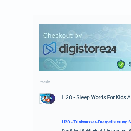
Produkt
H2O - Sleep Words For Kids 
H2O - Trinkwasser-Energetisierung S
Das
Silent Subliminal Album
unterstü