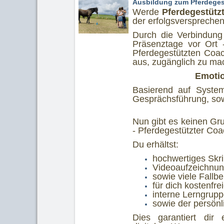
Ausbildung zum Pferdeges
Werde
Pferdegestütz
der erfolgsverspreche
Durch die Verbindung
Präsenztage vor Ort 
Pferdegestützten Coa
aus, zugänglich zu ma
Emotion
Basierend auf System
Gesprächsführung, sowi
Nun gibt es keinen Gr
- Pferdegestützter Coa
Du erhältst:
hochwertiges Skri
Videoaufzeichnun
sowie viele Fallbe
für dich kostenfr
interne Lerngrupp
sowie der persön
Dies garantiert dir 