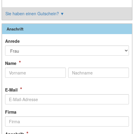
Sie haben einen Gutschein?
▼
Anschrift
Anrede
*
Name
*
E-Mail
Firma
*
Anschrift