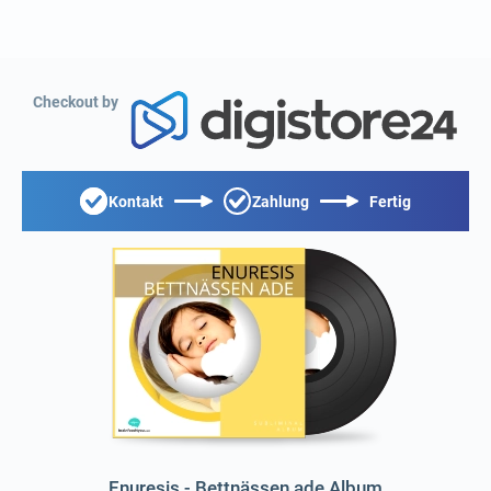
Checkout by
Kontakt
Zahlung
Fertig
Enuresis - Bettnässen ade Album