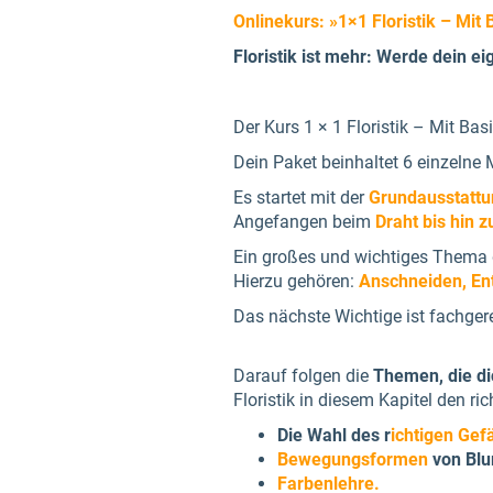
Onlinekurs: »1×1 Floristik – Mit
Floristik ist mehr: Werde dein ei
Der Kurs 1 × 1 Floristik – Mit Ba
Dein Paket beinhaltet 6 einzelne 
Es startet mit der
Grundausstatt
Angefangen beim
Draht bis hin 
Ein großes und wichtiges Thema d
Hierzu gehören:
Anschneiden, Ent
Das nächste Wichtige ist fachge
Darauf folgen die
Themen, die di
Floristik in diesem Kapitel den r
Die Wahl des r
ichtigen Gef
Bewegungsformen
von Bl
Farbenlehre.