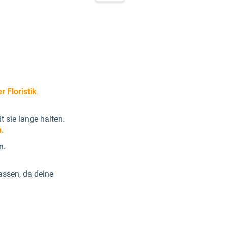
r Floristik
.
it sie lange halten.
n.
n.
ssen, da deine