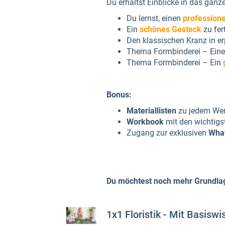
Du erhältst Einblicke in das ganze
Du lernst, einen
professione
Ein
schönes Gesteck
zu fer
Den klassischen Kranz in er
Thema Formbinderei – Ein
Thema Formbinderei – Ein
Bonus:
Materiallisten
zu jedem Wer
Workbook
mit den wichtigs
Zugang zur exklusiven
Wha
Du möchtest noch mehr Grundlage
1x1 Floristik - Mit Basisw