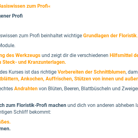
 Basiswissen zum Profi«
gener Profi
siswissen zum Profi beinhaltet wichtige
Grundlagen der Floristik
.
Module.
ung des Werkzeugs
und zeigt dir die verschiedenen
Hilfsmittel de
zu Steck- und Kranzunterlagen.
es Kurses ist das richtige
Vorbereiten der Schnittblumen
, dam
blättern, Ankochen, Auffrischen, Stützen von innen und auße
rechtes
Andrahten
von Blüten, Beeren, Blattbüscheln und Zweige
ch zum Floristik-Profi machen
und dich von anderen abheben la
ichtigen Schliff bekommt:
äßes.
umen.