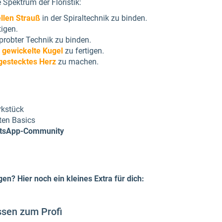
 Spektrum der Floristik:
llen Strauß
in der Spiraltechnik zu binden.
tigen.
probter Technik zu binden.
e
gewickelte Kugel
zu fertigen.
gestecktes Herz
zu machen.
kstück
ten Basics
tsApp-Community
n? Hier noch ein kleines Extra für dich:
issen zum Profi