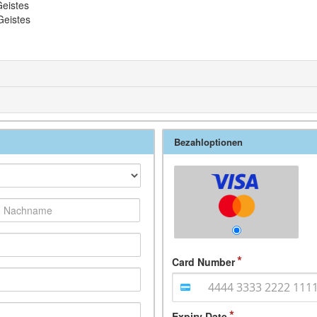
eistes
Geistes
Bezahloptionen
Card Number
Expiry Date