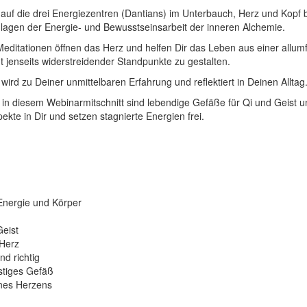
 auf die drei Energiezentren (Dantians) im Unterbauch, Herz und Kopf
ndlagen der Energie- und Bewusstseinsarbeit der inneren Alchemie.
Meditationen öffnen das Herz und helfen Dir das Leben aus einer allu
t jenseits widerstreidender Standpunkte zu gestalten.
wird zu Deiner unmittelbaren Erfahrung und reflektiert in Deinen Alltag
 in diesem Webinarmitschnitt sind lebendige Gefäße für Qi und Geist 
kte in Dir und setzen stagnierte Energien frei.
Energie und Körper
Geist
 Herz
nd richtig
istiges Gefäß
ines Herzens