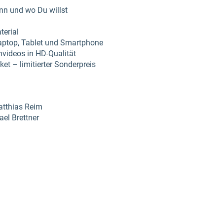
nn und wo Du willst
terial
Laptop, Tablet und Smartphone
nvideos in HD-Qualität
et – limitierter Sonderpreis
atthias Reim
el Brettner