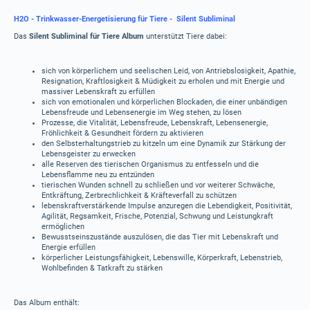
H2O - Trinkwasser-Energetisierung für Tiere - Silent Subliminal
Das
Silent Subliminal für Tiere Album
unterstützt Tiere dabei:
sich von körperlichem und seelischen Leid, von Antriebslosigkeit, Apathie,
Resignation, Kraftlosigkeit & Müdigkeit zu erholen und mit Energie und
massiver Lebenskraft zu erfüllen
sich von emotionalen und körperlichen Blockaden, die einer unbändigen
Lebensfreude und Lebensenergie im Weg stehen, zu lösen
Prozesse, die Vitalität, Lebensfreude, Lebenskraft, Lebensenergie,
Fröhlichkeit & Gesundheit fördern zu aktivieren
den Selbsterhaltungstrieb zu kitzeln um eine Dynamik zur Stärkung der
Lebensgeister zu erwecken
alle Reserven des tierischen Organismus zu entfesseln und die
Lebensflamme neu zu entzünden
tierischen Wunden schnell zu schließen und vor weiterer Schwäche,
Entkräftung, Zerbrechlichkeit & Kräfteverfall zu schützen
lebenskraftverstärkende Impulse anzuregen die Lebendigkeit, Positivität,
Agilität, Regsamkeit, Frische, Potenzial, Schwung und Leistungkraft
ermöglichen
Bewusstseinszustände auszulösen, die das Tier mit Lebenskraft und
Energie erfüllen
körperlicher Leistungsfähigkeit, Lebenswille, Körperkraft, Lebenstrieb,
Wohlbefinden & Tatkraft zu stärken
Das Album enthält: