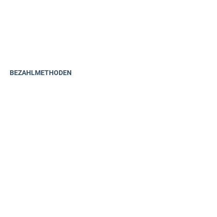
BEZAHLMETHODEN
ODER
Vorkasse