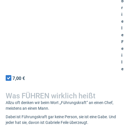
b
r
i
e
l
e
F
e
i
l
e
7,00 €
Was FÜHREN wirklich heißt
Allzu oft denken wir beim Wort „Führungskraft“ an einen Chef,
meistens an einen Mann.
Dabei ist Führungskraft gar keine Person, sie ist eine Gabe. Und
jeder hat sie, davon ist Gabriele Feile überzeugt.