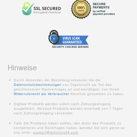
Hinweise
Durch Absenden der Bestellung erkennen Sie die
Datenschutzbestimmungen
von Digistore24 als Teil des
geschlossenen Kaufvertrages an und bestätigen, von Ihrem
Widerrufsrecht als Verbraucher
Kenntnis genommen zu haben.
Digitale Produkte werden sofort nach Zahlungseingang
ausgeliefert. Versand-Produkte werden innerhalb von 7 Tagen
nach Zahlungseingang versendet.
Falls Sie Probleme haben sollten, den Autor des Produkts zu
kontaktieren und Rückfragen haben, wenden Sie sich gerne an
uns unter:
support@digistore24.com