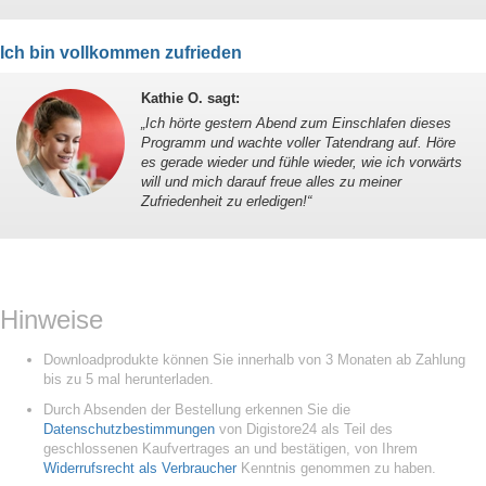
Ich bin vollkommen zufrieden
Kathie O. sagt
:
„
Ich hörte gestern Abend zum Einschlafen dieses
Programm und wachte voller Tatendrang auf. Höre
es gerade wieder und fühle wieder, wie ich vorwärts
will und mich darauf freue alles zu meiner
Zufriedenheit zu erledigen!
“
Hinweise
Downloadprodukte können Sie innerhalb von 3 Monaten ab Zahlung
bis zu 5 mal herunterladen.
Durch Absenden der Bestellung erkennen Sie die
Datenschutzbestimmungen
von Digistore24 als Teil des
geschlossenen Kaufvertrages an und bestätigen, von Ihrem
Widerrufsrecht als Verbraucher
Kenntnis genommen zu haben.