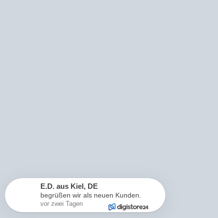
E.D.
aus
Kiel
,
DE
begrüßen wir als neuen Kunden.
vor zwei Tagen