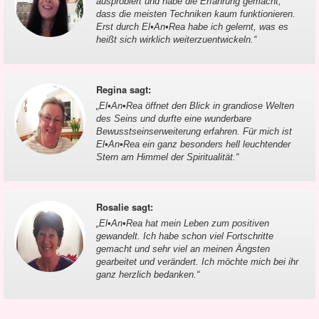
ausprobiert und habe die Erfahrung gemacht,
dass die meisten Techniken kaum funktionieren.
Erst durch El•An•Rea habe ich gelernt, was es
heißt sich wirklich weiterzuentwickeln.
“
Regina sagt
:
„
El•An•Rea öffnet den Blick in grandiose Welten
des Seins und durfte eine wunderbare
Bewusstseinserweiterung erfahren. Für mich ist
El•An•Rea ein ganz besonders hell leuchtender
Stern am Himmel der Spiritualität.
“
Rosalie sagt
:
„
El•An•Rea hat mein Leben zum positiven
gewandelt. Ich habe schon viel Fortschritte
gemacht und sehr viel an meinen Ängsten
gearbeitet und verändert. Ich möchte mich bei ihr
ganz herzlich bedanken.
“