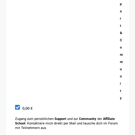
p
o
r
t
&
C
o
m
m
u
n
i
t
y
0,00 €
Zugang zum persönlichen
Support
und zur
Community
der
Affiliate
School
. Kontaktiere mich direkt per Mail und tausche dich im Forum
mit Teilnehmern aus.