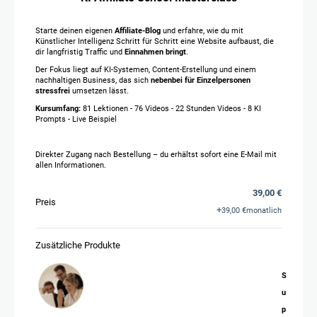
Starte deinen eigenen
Affiliate-Blog
und erfahre, wie du mit
Künstlicher Intelligenz Schritt für Schritt eine Website aufbaust, die
dir langfristig Traffic und
Einnahmen bringt
.
Der Fokus liegt auf KI-Systemen, Content-Erstellung und einem
nachhaltigen Business, das sich
nebenbei für Einzelpersonen
stressfrei
umsetzen lässt.
Kursumfang:
81 Lektionen - 76 Videos - 22 Stunden Videos - 8 KI
Prompts - Live Beispiel
Direkter Zugang nach Bestellung – du erhältst sofort eine E-Mail mit
allen Informationen.
39,00 €
Preis
+
39,00 €
monatlich
Zusätzliche Produkte
S
u
p