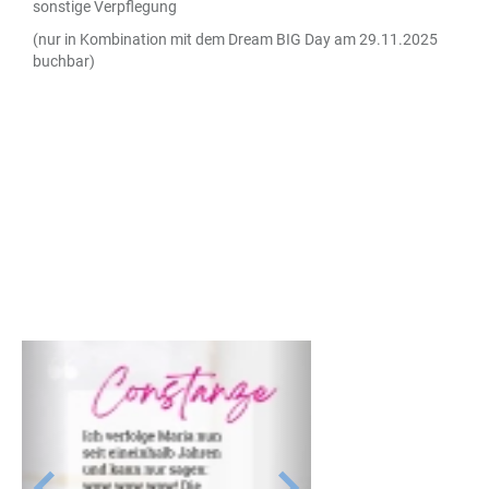
sonstige Verpflegung
(nur in Kombination mit dem Dream BIG Day am 29.11.2025
buchbar)
P
N
r
e
e
x
v
t
i