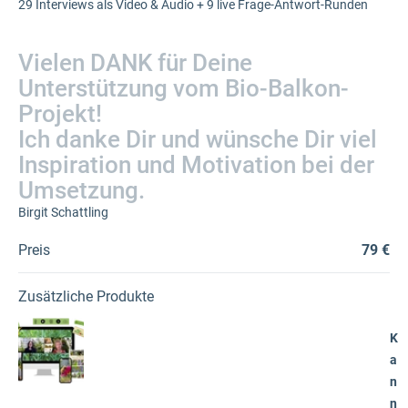
29 Interviews als Video & Audio + 9 live Frage-Antwort-Runden
Vielen DANK für Deine
Unterstützung vom Bio-Balkon-
Projekt!
Ich danke Dir und wünsche Dir viel
Inspiration und Motivation bei der
Umsetzung.
Birgit Schattling
Preis
79 €
Zusätzliche Produkte
K
a
n
n