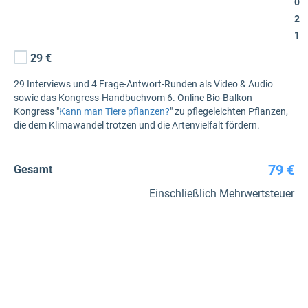
0
2
1
29 €
29 Interviews und 4 Frage-Antwort-Runden als Video & Audio
sowie das
Kongress-Handbuchvom 6. Online Bio-Balkon
Kongress "
Kann man Tiere pflanzen?
" zu pflegeleichten Pflanzen,
die dem Klimawandel trotzen und die Artenvielfalt fördern.
79 €
Gesamt
Einschließlich Mehrwertsteuer