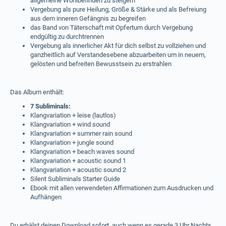
allgemeine Wohlbefinden zu steigern
Vergebung als pure Heilung, Größe & Stärke und als Befreiung
aus dem inneren Gefängnis zu begreifen
das Band von Täterschaft mit Opfertum durch Vergebung
endgültig zu durchtrennen
Vergebung als innerlicher Akt für dich selbst zu vollziehen und
ganzheitlich auf Verstandesebene abzuarbeiten um in neuem,
gelösten und befreiten Bewusstsein zu erstrahlen
Das Album enthält:
7 Subliminals:
Klangvariation + leise (lautlos)
Klangvariation + wind sound
Klangvariation + summer rain sound
Klangvariation + jungle sound
Klangvariation + beach waves sound
Klangvariation + acoustic sound 1
Klangvariation + acoustic sound 2
Silent Subliminals Starter Guide
Ebook mit allen verwendeten Affirmationen zum Ausdrucken und
Aufhängen
Du erhälst deinen Download sofort, auch wenn es gerade 3 Uhr Nachts