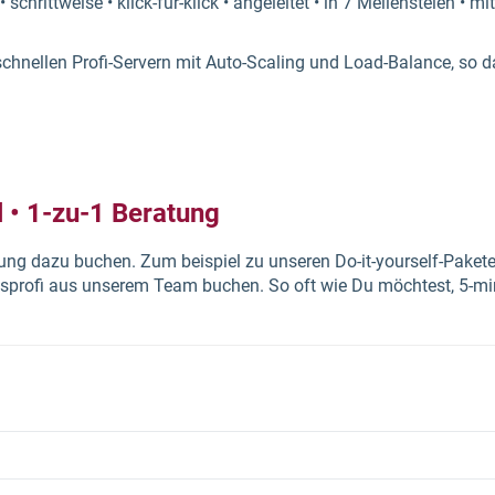
 schrittweise • klick-für-klick • angeleitet • in 7 Meilensteien • m
chnellen Profi-Servern mit Auto-Scaling und Load-Balance, so da
l • 1-zu-1 Beratung
ung dazu buchen. Zum beispiel zu unseren Do-it-yourself-Pakete
sprofi aus unserem Team buchen. So oft wie Du möchtest, 5-min