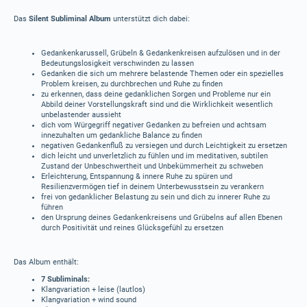
Das
Silent Subliminal Album
unterstützt dich dabei:
Gedankenkarussell, Grübeln & Gedankenkreisen aufzulösen und in der
Bedeutungslosigkeit verschwinden zu lassen
Gedanken die sich um mehrere belastende Themen oder ein spezielles
Problem kreisen, zu durchbrechen und Ruhe zu finden
zu erkennen, dass deine gedanklichen Sorgen und Probleme nur ein
Abbild deiner Vorstellungskraft sind und die Wirklichkeit wesentlich
unbelastender aussieht
dich vom Würgegriff negativer Gedanken zu befreien und achtsam
innezuhalten um gedankliche Balance zu finden
negativen Gedankenfluß zu versiegen und durch Leichtigkeit zu ersetzen
dich leicht und unverletzlich zu fühlen und im meditativen, subtilen
Zustand der Unbeschwertheit und Unbekümmerheit zu schweben
Erleichterung, Entspannung & innere Ruhe zu spüren und
Resilienzvermögen tief in deinem Unterbewusstsein zu verankern
frei von gedanklicher Belastung zu sein und dich zu innerer Ruhe zu
führen
den Ursprung deines Gedankenkreisens und Grübelns auf allen Ebenen
durch Positivität und reines Glücksgefühl zu ersetzen
Das Album enthält:
7 Subliminals:
Klangvariation + leise (lautlos)
Klangvariation + wind sound