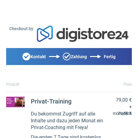
Checkout by
Kontakt
Zahlung
Fertig
Produkt
Preis
79,00 €
Privat-Training
+
Du bekommst Zugriff auf alle
monatlich
79,00 €
Inhalte und dazu jeden Monat ein
Privat-Coaching mit Freya!
Die ersten 7 Tage sind kostenlos.