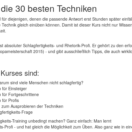
- die 30 besten Techniken
l für diejenigen, denen die passende Antwort erst Stunden später einfällt.
 Technik gleich einüben können. Damit ist dieser Kurs nicht nur Wissen
eit.
t absoluter Schlagfertigkeits- und Rhetorik-Profi. Er gehört zu den er
pameisterschaft 2015) - und gibt ausschließlich Tipps, die auch wirklic
 Kurses sind:
warum sind viele Menschen nicht schlagfertig?
 für Einsteiger
 für Fortgeschrittene
 für Profis
n zum Ausprobieren der Techniken
gfertigkeits-Frage
igkeits-Training unbedingt machen? Ganz einfach: Man lernt
ts-Profi - und hat gleich die Möglichkeit zum Üben. Also ganz wie in e