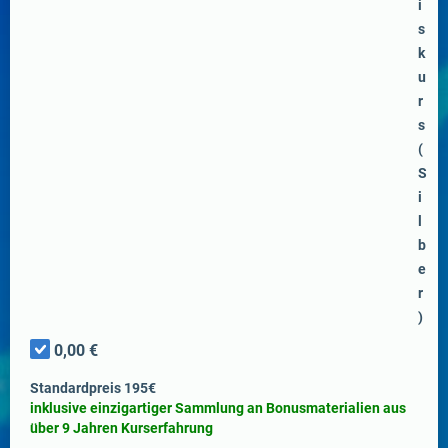
i
s
k
u
r
s
(
S
i
l
b
e
r
)
0,00 €
Standardpreis 195€
inklusive einzigartiger Sammlung an Bonusmaterialien aus
über 9 Jahren Kurserfahrung