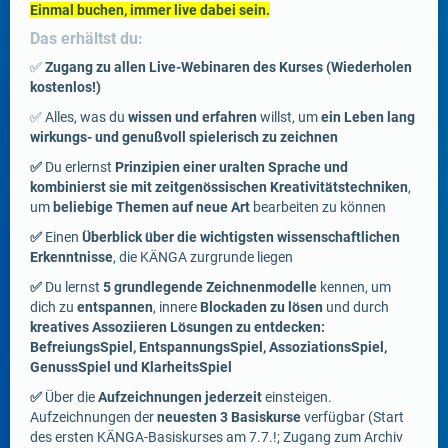
Einmal buchen, immer live dabei sein.
Das erhältst du:
✅
Zugang zu allen Live-Webinaren des Kurses (Wiederholen
kostenlos!)
✅ Alles, was du
wissen und erfahren
willst, um
ein Leben lang
wirkungs- und genußvoll spielerisch zu zeichnen
✅
Du erlernst
Prinzipien einer uralten Sprache und
kombinierst sie mit zeitgenössischen Kreativitätstechniken
,
um
beliebige Themen auf neue Art
bearbeiten zu können
✅
Einen
Überblick über die wichtigsten wissenschaftlichen
Erkenntnisse
, die KÄNGA zurgrunde liegen
✅
Du lernst
5 grundlegende Zeichnenmodelle
kennen, um
dich zu
entspannen
, innere
Blockaden zu lösen
und durch
kreatives Assoziieren Lösungen zu entdecken:
BefreiungsSpiel, EntspannungsSpiel, AssoziationsSpiel,
GenussSpiel und KlarheitsSpiel
✅
Über die
Aufzeichnungen jederzeit
einsteigen.
Aufzeichnungen der
neuesten 3 Basiskurse
verfügbar (Start
des ersten KÄNGA-Basiskurses am 7.7.!; Zugang zum Archiv