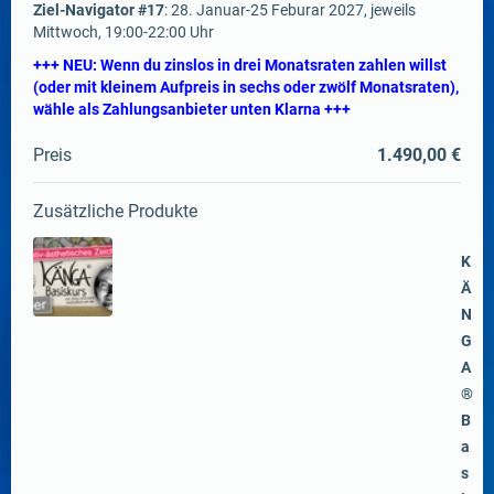
Ziel-Navigator #17
: 28. Januar-25 Feburar 2027, jeweils
Mittwoch, 19:00-22:00 Uhr
+++ NEU: Wenn du zinslos in drei Monatsraten zahlen willst
(oder mit kleinem Aufpreis in sechs oder zwölf Monatsraten),
wähle als Zahlungsanbieter unten Klarna +++
Preis
1.490,00 €
Zusätzliche Produkte
K
Ä
N
G
A
®
B
a
s