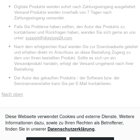
Digitale Produkte werden sofort nach Zahlungseingang ausgeliefert.
Versand-Produkte werden innerhalb von 7 Tagen nach
Zahlungseingang versendet.
Falls Sie Probleme haben sollten, den Autor des Produkts zu
kontaktieren und Rückfragen haben, wenden Sie sich gerne an uns
unter:
support@digistore24.com
Nach dem erfolgreichen Kauf werden Sie zur Downloadseite geleitet
und erhalten direkt im Anschluss an diese Bestellung Zugang zu
dem von Ihnen bestellten Produkt. Sollte es sich um ein
Versandprodukt handeln, erfolgt der Versand umgehend nach Ihrer
Bestellung.
Der Autor des gekauften Produkts / der Software bzw. der
Seminarveranstalter kann Sie per E-Mail kontaktieren.
Nach oben
AGB
Impressum
Widerrufsbelehrung
Datenschutzerklärung
Kontakt
© 2026
Digistore24 GmbH, alle Rechte vorbehalten