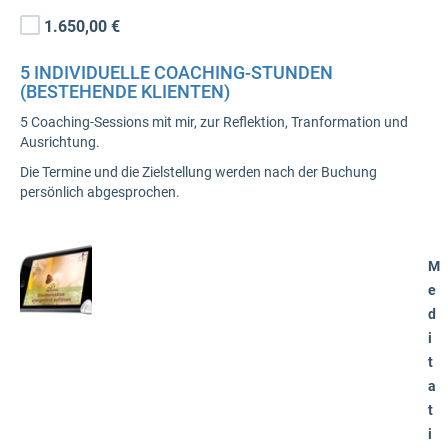
1.650,00 €
5 INDIVIDUELLE COACHING-STUNDEN
(BESTEHENDE KLIENTEN)
5 Coaching-Sessions mit mir, zur Reflektion, Tranformation und
Ausrichtung.
Die Termine und die Zielstellung werden nach der Buchung
persönlich abgesprochen.
M
e
d
i
t
a
t
i