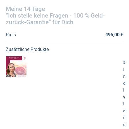
Meine 14 Tage
“Ich stelle keine Fragen - 100 % Geld-
zurück-Garantie” für Dich
Preis
495,00 €
Zusätzliche Produkte
5
I
n
d
i
v
i
d
u
e