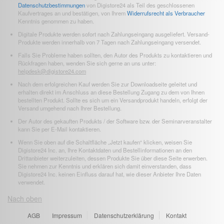
Datenschutzbestimmungen
von Digistore24 als Teil des geschlossenen
Kaufvertrages an und bestätigen, von Ihrem
Widerrufsrecht als Verbraucher
Kenntnis genommen zu haben.
Digitale Produkte werden sofort nach Zahlungseingang ausgeliefert. Versand-
Produkte werden innerhalb von 7 Tagen nach Zahlungseingang versendet.
Falls Sie Probleme haben sollten, den Autor des Produkts zu kontaktieren und
Rückfragen haben, wenden Sie sich gerne an uns unter:
helpdesk@digistore24.com
Nach dem erfolgreichen Kauf werden Sie zur Downloadseite geleitet und
erhalten direkt im Anschluss an diese Bestellung Zugang zu dem von Ihnen
bestellten Produkt. Sollte es sich um ein Versandprodukt handeln, erfolgt der
Versand umgehend nach Ihrer Bestellung.
Der Autor des gekauften Produkts / der Software bzw. der Seminarveranstalter
kann Sie per E-Mail kontaktieren.
Wenn Sie oben auf die Schaltfläche „Jetzt kaufen“ klicken, weisen Sie
Digistore24 Inc. an, Ihre Kontaktdaten und Bestellinformationen an den
Drittanbieter weiterzuleiten, dessen Produkte Sie über diese Seite erwerben.
Sie nehmen zur Kenntnis und erklären sich damit einverstanden, dass
Digistore24 Inc. keinen Einfluss darauf hat, wie dieser Anbieter Ihre Daten
verwendet.
Nach oben
AGB
Impressum
Datenschutzerklärung
Kontakt