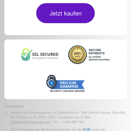
Jetzt kaufen
Hinweise
Händler und Vertragspartner ist Digistore24 Inc., 360 Central Avenue, Suite 800,
St. Petersburg, FL 33701, USA, Kundenservice: E-Mail
helpdesk@digistore24.com
/ Tel. + 1-800-356-7947
Durch Absenden der Bestellung erkennen Sie die
AGB
sowie die