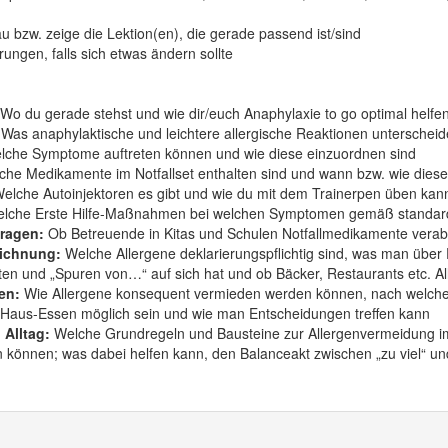
u bzw. zeige die Lektion(en), die gerade passend ist/sind
erungen, falls sich etwas ändern sollte
Wo du gerade stehst und wie dir/euch Anaphylaxie to go optimal helfe
Was anaphylaktische und leichtere allergische Reaktionen unterscheid
che Symptome auftreten können und wie diese einzuordnen sind
he Medikamente im Notfallset enthalten sind und wann bzw. wie diese
elche Autoinjektoren es gibt und wie du mit dem Trainerpen üben kan
lche Erste Hilfe-Maßnahmen bei welchen Symptomen gemäß standardis
Fragen:
Ob Betreuende in Kitas und Schulen Notfallmedikamente verab
eichnung:
Welche Allergene deklarierungspflichtig sind, was man über E
aten und „Spuren von…“ auf sich hat und ob Bäcker, Restaurants etc. 
en:
Wie Allergene konsequent vermieden werden können, nach welchen
-Haus-Essen möglich sein und wie man Entscheidungen treffen kann
 Alltag:
Welche Grundregeln und Bausteine zur Allergenvermeidung im A
 können; was dabei helfen kann, den Balanceakt zwischen „zu viel“ und