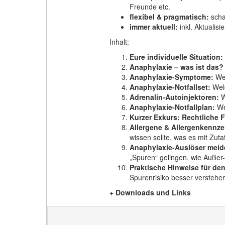
Freunde etc.
flexibel & pragmatisch:
scha
immer aktuell:
inkl. Aktualisi
Inhalt:
Eure individuelle Situation:
Anaphylaxie – was ist das?
Anaphylaxie-Symptome:
Wel
Anaphylaxie-Notfallset:
Welc
Adrenalin-Autoinjektoren:
W
Anaphylaxie-Notfallplan:
We
Kurzer Exkurs: Rechtliche 
Allergene & Allergenkennz
wissen sollte, was es mit Zut
Anaphylaxie-Auslöser meid
„Spuren“ gelingen, wie Außer
Praktische Hinweise für den
Spurenrisiko besser verstehen
+ Downloads und Links