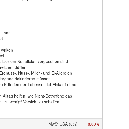
n kann
et
 wirken
nst
iertem Notfallplan vorgesehen sind
reichen dürfen
rdnuss-, Nuss-, Milch- und Ei-Allergien
Allergene deklarieren müssen
 Kriterien der Lebensmittel-Einkauf ohne
lltag helfen; wie Nicht-Betroffene das
 „zu wenig“ Vorsicht zu schaffen
MwSt USA (0%)
:
0,00 €