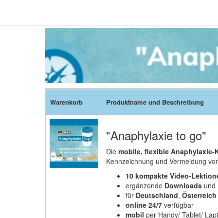
Warenkorb
Produktname und Beschreibung
"Anaphylaxie to go"
Die
mobile, flexible Anaphylaxie
Kennzeichnung und Vermeidung von 
10 kompakte Video-Lektion
ergänzende
Downloads
und
für
Deutschland
,
Österreich
online 24/7
verfügbar
mobil
per Handy/ Tablet/ Lap