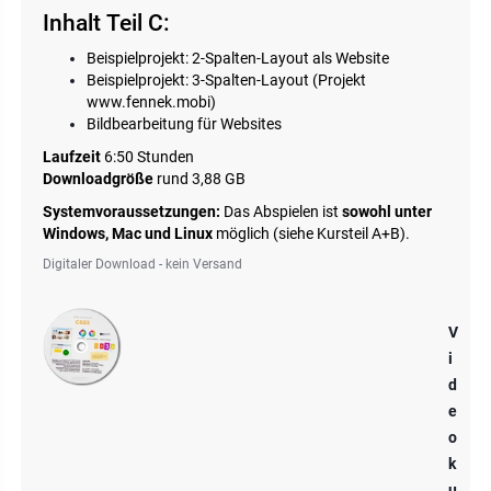
Inhalt Teil C:
Beispielprojekt: 2-Spalten-Layout als Website
Beispielprojekt: 3-Spalten-Layout (Projekt
www.fennek.mobi)
Bildbearbeitung für Websites
Laufzeit
6:50 Stunden
Downloadgröße
rund 3,88 GB
Systemvoraussetzungen:
Das Abspielen ist
sowohl unter
Windows, Mac und Linux
möglich (siehe Kursteil A+B).
Digitaler Download - kein Versand
V
i
d
e
o
k
u