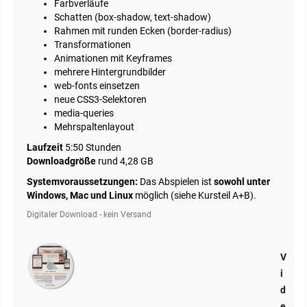
Farbverläufe
Schatten (box-shadow, text-shadow)
Rahmen mit runden Ecken (border-radius)
Transformationen
Animationen mit Keyframes
mehrere Hintergrundbilder
web-fonts einsetzen
neue CSS3-Selektoren
media-queries
Mehrspaltenlayout
Laufzeit
5:50 Stunden
Downloadgröße
rund 4,28 GB
Systemvoraussetzungen:
Das Abspielen ist
sowohl unter
Windows, Mac und Linux
möglich (siehe Kursteil A+B).
Digitaler Download - kein Versand
V
i
d
e