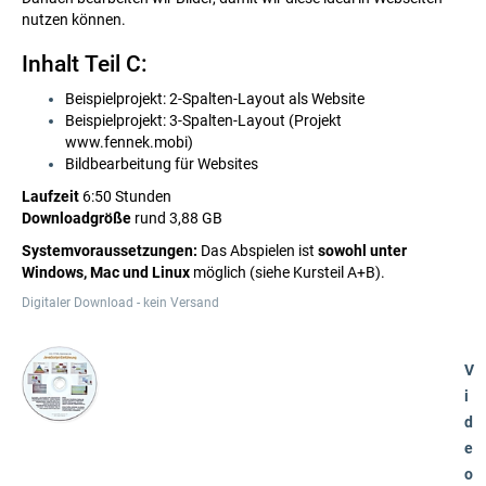
nutzen können.
Inhalt Teil C:
Beispielprojekt: 2-Spalten-Layout als Website
Beispielprojekt: 3-Spalten-Layout (Projekt
www.fennek.mobi)
Bildbearbeitung für Websites
Laufzeit
6:50 Stunden
Downloadgröße
rund 3,88 GB
Systemvoraussetzungen:
Das Abspielen ist
sowohl unter
Windows, Mac und Linux
möglich (siehe Kursteil A+B).
Digitaler Download - kein Versand
V
i
d
e
o