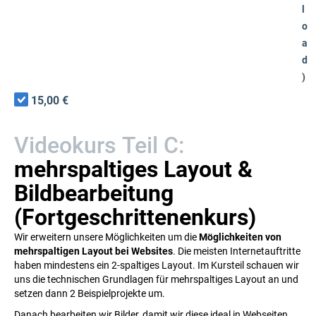
l
o
a
d
)
15,00 €
Videokurs Teil C:
mehrspaltiges Layout &
Bildbearbeitung
(Fortgeschrittenenkurs)
Wir erweitern unsere Möglichkeiten um die
Möglichkeiten von
mehrspaltigen Layout bei Websites
. Die meisten Internetauftritte
haben mindestens ein 2-spaltiges Layout. Im Kursteil schauen wir
uns die technischen Grundlagen für mehrspaltiges Layout an und
setzen dann 2 Beispielprojekte um.
Danach bearbeiten wir Bilder, damit wir diese ideal in Webseiten