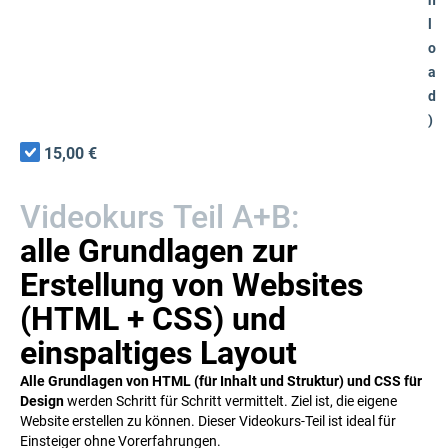
n
l
o
a
d
)
15,00 €
Videokurs Teil A+B:
alle Grundlagen zur
Erstellung von Websites
(HTML + CSS) und
einspaltiges Layout
Alle Grundlagen von HTML (für Inhalt und Struktur) und CSS für
Design
werden Schritt für Schritt vermittelt. Ziel ist, die eigene
Website erstellen zu können. Dieser Videokurs-Teil ist ideal für
Einsteiger ohne Vorerfahrungen.