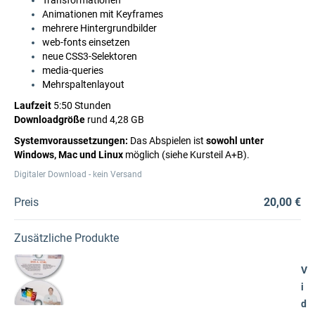
Transformationen
Animationen mit Keyframes
mehrere Hintergrundbilder
web-fonts einsetzen
neue CSS3-Selektoren
media-queries
Mehrspaltenlayout
Laufzeit
5:50 Stunden
Downloadgröße
rund 4,28 GB
Systemvoraussetzungen:
Das Abspielen ist
sowohl unter
Windows, Mac und Linux
möglich (siehe Kursteil A+B).
Digitaler Download - kein Versand
Preis
20,00 €
Zusätzliche Produkte
V
i
d