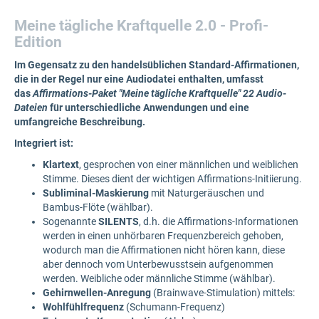
Meine tägliche Kraftquelle 2.0 -
Profi-
Edition
Im Gegensatz zu den handelsüblichen Standard-Affirmationen,
die in der Regel nur eine Audiodatei enthalten, umfasst
das
Affirmations-Paket "Meine tägliche Kraftquelle" 22 Audio-
Dateien
für unterschiedliche Anwendungen und eine
umfangreiche Beschreibung.
Integriert ist:
Klartext
, gesprochen von einer männlichen und weiblichen
Stimme. Dieses dient der wichtigen Affirmations-Initiierung.
Subliminal-Maskierung
mit Naturgeräuschen und
Bambus-Flöte (wählbar).
Sogenannte
SILENTS
, d.h. die Affirmations-Informationen
werden in einen unhörbaren Frequenzbereich gehoben,
wodurch man die Affirmationen nicht hören kann, diese
aber dennoch vom Unterbewusstsein aufgenommen
werden. Weibliche oder männliche Stimme (wählbar).
Gehirnwellen-Anregung
(Brainwave-Stimulation) mittels:
Wohlfühlfrequenz
(Schumann-Frequenz)