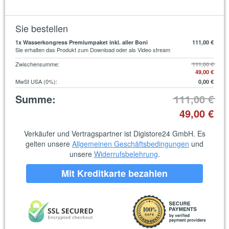
Sie bestellen
1
x Wasserkongress Premiumpaket inkl. aller Boni
111,00 €
Sie erhalten das Produkt zum Download oder als Video stream
Zwischensumme
:
111,00 €
49,00 €
MwSt USA (0%)
:
0,00 €
Summe
:
111,00 €
49,00 €
Verkäufer und Vertragspartner ist Digistore24 GmbH. Es
gelten unsere
Allgemeinen Geschäftsbedingungen
und
unsere
Widerrufsbelehrung
.
Mit Kreditkarte bezahlen