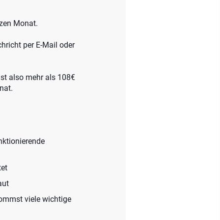
anzen Monat.
hricht per E-Mail oder
ist also mehr als 108€
nat.
unktionierende
tet
aut
kommst viele wichtige