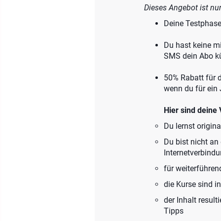
Dieses Angebot ist nur
Deine Testphase
Du hast keine mi
SMS dein Abo k
50% Rabatt für d
wenn du für ein 
Hier sind deine 
Du lernst origin
Du bist nicht an
Internetverbind
für weiterführen
die Kurse sind i
der Inhalt resul
Tipps