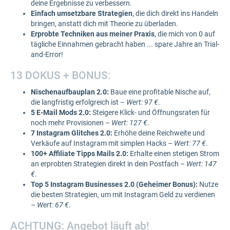
deine Ergebnisse zu verbessern.
Einfach umsetzbare Strategien
, die dich direkt ins Handeln
bringen, anstatt dich mit Theorie zu überladen.
Erprobte Techniken aus meiner Praxis
, die mich von 0 auf
tägliche Einnahmen gebracht haben ... spare Jahre an Trial-
and-Error!
13 DOKUS + BONUS:
Nischenaufbauplan 2.0:
Baue eine profitable Nische auf,
die langfristig erfolgreich ist –
Wert: 97 €
.
5 E-Mail Mods 2.0:
Steigere Klick- und Öffnungsraten für
noch mehr Provisionen –
Wert: 127 €
.
7 Instagram Glitches 2.0:
Erhöhe deine Reichweite und
Verkäufe auf Instagram mit simplen Hacks –
Wert: 77 €
.
100+ Affiliate Tipps Mails 2.0:
Erhalte einen stetigen Strom
an erprobten Strategien direkt in dein Postfach –
Wert: 147
€
.
Top 5 Instagram Businesses 2.0 (Geheimer Bonus):
Nutze
die besten Strategien, um mit Instagram Geld zu verdienen
–
Wert: 67 €
.
ACHTUNG: Angebot läuft ab!