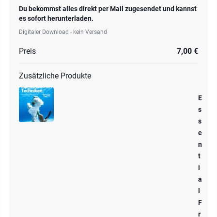
Du bekommst alles direkt per Mail zugesendet und kannst
es sofort herunterladen.
Digitaler Download - kein Versand
Preis
7,00 €
Zusätzliche Produkte
E
s
s
e
n
t
i
a
l
F
r