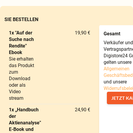
SIE BESTELLEN
1x "Auf der
19,90 €
Gesamt
Suche nach
Verkäufer und
Rendite"
Vertragspartne
Ebook
Digistore24 
Sie erhalten
gelten unsere
das Produkt
Allgemeinen
zum
Geschäftsbed
Download
und unsere
oder als
Widerrufsbel
Video
JETZT K
stream
1x „Handbuch
24,90 €
der
Aktienanalyse"
E-Book und