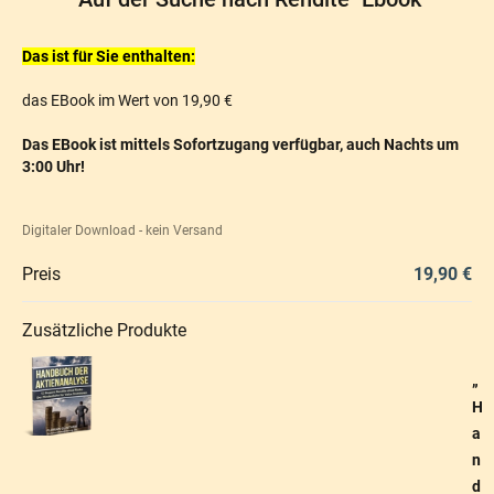
Das ist für Sie enthalten:
das EBook im Wert von 19,90 €
Das EBook ist mittels Sofortzugang verfügbar, auch Nachts um
3:00 Uhr!
Digitaler Download - kein Versand
Preis
19,90 €
Zusätzliche Produkte
„
H
a
n
d