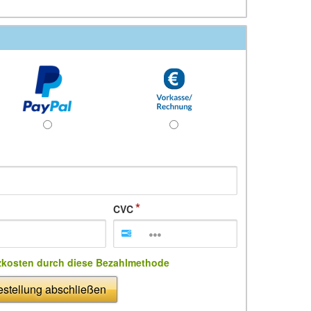
CVC
zkosten durch diese Bezahlmethode
stellung abschließen