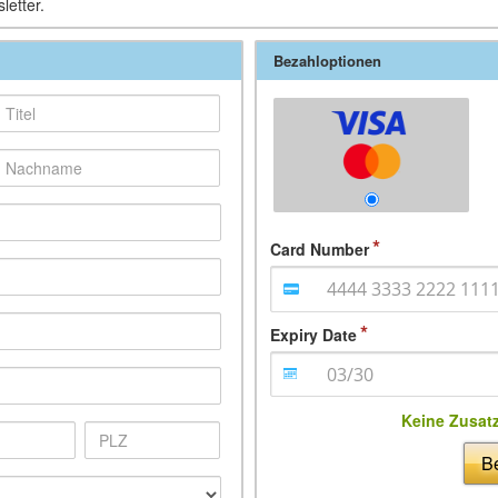
letter.
Bezahloptionen
Card Number
Expiry Date
Keine Zusat
Be