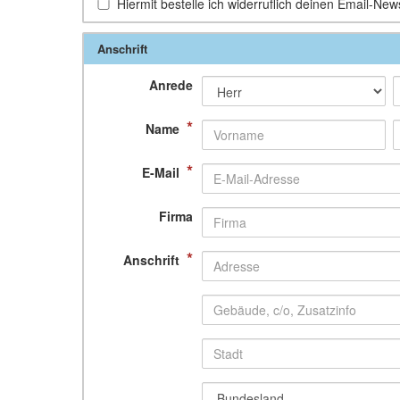
Hiermit bestelle ich widerruflich deinen Email-News
Anschrift
Anrede
*
Name
*
E-Mail
Firma
*
Anschrift