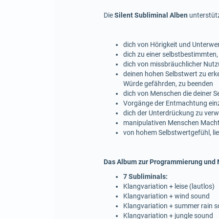
Die
Silent Subliminal Alben
unterstütz
dich von Hörigkeit und Unterwer
dich zu einer selbstbestimmten,
dich von missbräuchlicher Nutzu
deinen hohen Selbstwert zu erk
Würde gefährden, zu beenden
dich von Menschen die deiner S
Vorgänge der Entmachtung einzul
dich der Unterdrückung zu verw
manipulativen Menschen Macht ü
von hohem Selbstwertgefühl, li
Das Album zur Programmierung und N
7 Subliminals:
Klangvariation + leise (lautlos)
Klangvariation + wind sound
Klangvariation + summer rain 
Klangvariation + jungle sound