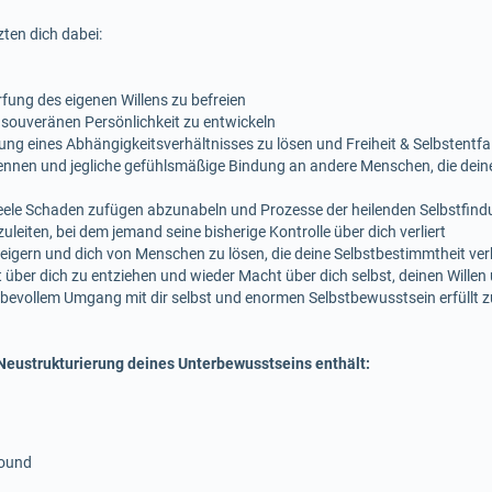
ten dich dabei:
fung des eigenen Willens zu befreien
 souveränen Persönlichkeit zu entwickeln
ng eines Abhängigkeitsverhältnisses zu lösen und Freiheit & Selbstentfa
ennen und jegliche gefühlsmäßige Bindung an andere Menschen, die deine
eele Schaden zufügen abzunabeln und Prozesse der heilenden Selbstfindu
eiten, bei dem jemand seine bisherige Kontrolle über dich verliert
eigern und dich von Menschen zu lösen, die deine Selbstbestimmtheit ve
ber dich zu entziehen und wieder Macht über dich selbst, deinen Willen
ebevollem Umgang mit dir selbst und enormen Selbstbewusstsein erfüllt z
eustrukturierung deines Unterbewusstseins enthält:
sound