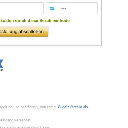
zkosten durch diese Bezahlmethode
stellung abschließen
rages an und bestätigen, von Ihrem
Widerrufsrecht als
seingang versendet.
ter:
support@digistore24.com