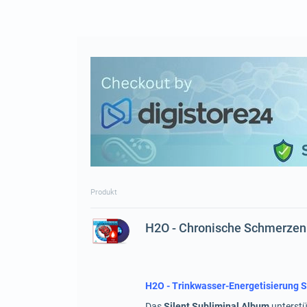
Produkt
H2O - Chronische Schmerzen
H2O - Trinkwasser-Energetisierung S
Das
Silent Subliminal Album
unterstü