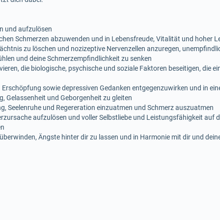
rn und aufzulösen
ischen Schmerzen abzuwenden und in Lebensfreude, Vitalität und hoher L
htnis zu löschen und nozizeptive Nervenzellen anzuregen, unempfindlic
fühlen und deine Schmerzempfindlichkeit zu senken
vieren, die biologische, psychische und soziale Faktoren beseitigen, die
d Erschöpfung sowie depressiven Gedanken entgegenzuwirken und in eine
, Gelassenheit und Geborgenheit zu gleiten
g, Seelenruhe und Regereration einzuatmen und Schmerz auszuatmen
ursache aufzulösen und voller Selbstliebe und Leistungsfähigkeit auf d
en
zu überwinden, Ängste hinter dir zu lassen und in Harmonie mit dir und dei