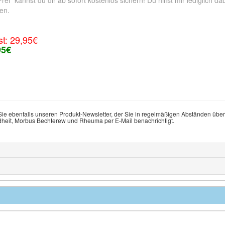
" kannst du dir ab sofort kostenlos sichern! Du hilfst mir lediglich da
en.
st: 29,95€
95€
ie ebenfalls unseren Produkt-Newsletter, der Sie in regelmäßigen Abständen über
eit, Morbus Bechterew und Rheuma per E-Mail benachrichtigt.