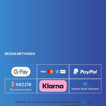
BEZAHLMETHODEN
Mit Klick auf "Jetzt zur Kasse gehen" akzeptiere ich die
AGB
und
Datenschutzbestimmungen
von Digistore24.