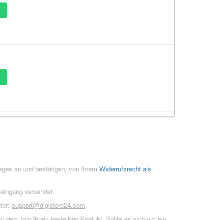
rages an und bestätigen, von Ihrem
Widerrufsrecht als
seingang versendet.
ter:
support@digistore24.com
u dem von Ihnen bestellten Produkt. Sollte es sich um ein