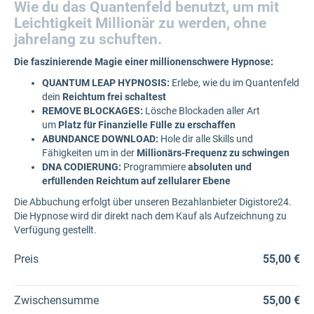
Wie du das Quantenfeld benutzt, um mit
Leichtigkeit Millionär zu werden, ohne
j
ahrelang zu schuften.
Die faszinierende Magie einer millionenschwere Hypnose:
QUANTUM LEAP HYPNOSIS:
Erlebe, wie du im Quantenfeld
dein
Reichtum frei schaltest
REMOVE BLOCKAGES​:
Lösche Blockaden aller Art
um
Platz für Finanzielle Fülle zu erschaffen
ABUNDANCE DOWNLOAD:
Hole dir alle Skills und
Fähigkeiten um in der
Millionärs-Frequenz zu schwingen
DNA CODIERUNG:
Programmiere
absoluten und
erfüllenden Reichtum auf zellularer Ebene
Die Abbuchung erfolgt über unseren Bezahlanbieter Digistore24.
Die Hypnose wird dir direkt nach dem Kauf als Aufzeichnung zu
Verfügung gestellt.
Preis
55,00 €
Zwischensumme
55,00 €